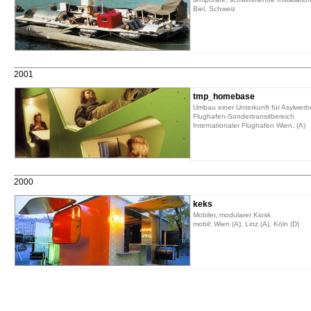
Biel, Schweiz
2001
tmp_homebase
Umbau einer Unterkunft für Asylwerb
Flughafen-Sondertransitbereich
Internationaler Flughafen Wien, (A)
2000
keks
Mobiler, modularer Kiosk
mobil: Wien (A), Linz (A), Köln (D)