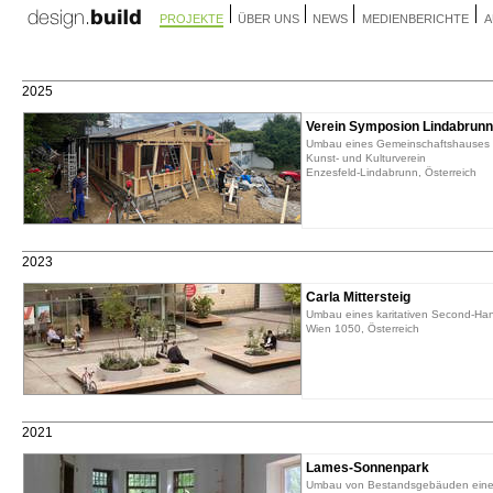
PROJEKTE
ÜBER UNS
NEWS
MEDIENBERICHTE
A
2025
Verein Symposion Lindabrunn
Umbau eines Gemeinschaftshauses f
Kunst- und Kulturverein
Enzesfeld-Lindabrunn, Österreich
2023
Carla Mittersteig
Umbau eines karitativen Second-Ha
Wien 1050, Österreich
2021
Lames-Sonnenpark
Umbau von Bestandsgebäuden eines