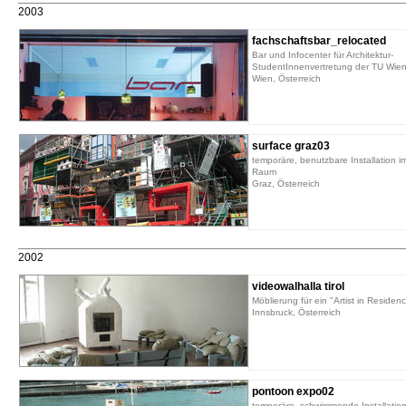
2003
fachschaftsbar_relocated
Bar und Infocenter für Architektur-
StudentInnenvertretung der TU Wie
Wien, Österreich
surface graz03
temporäre, benutzbare Installation im
Raum
Graz, Österreich
2002
videowalhalla tirol
Möblierung für ein "Artist in Residenc
Innsbruck, Österreich
pontoon expo02
temporäre, schwimmende Installatio