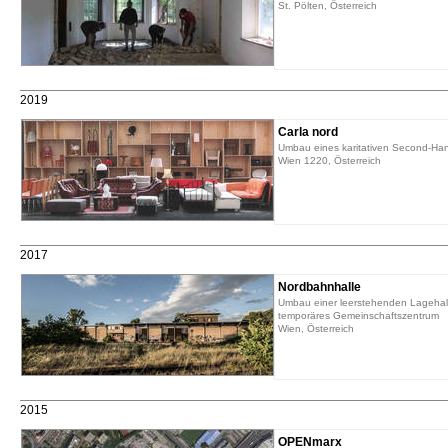
St. Pölten, Österreich
2019
Carla nord
Umbau eines karitativen Second-Ha
Wien 1220, Österreich
2017
Nordbahnhalle
Umbau einer leerstehenden Lagehall
temporäres Gemeinschaftszentrum
Wien, Österreich
2015
OPENmarx