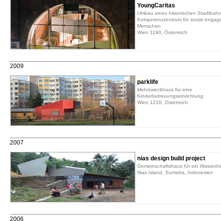
YoungCaritas
Umbau eines historischen Stadtbahn
Kompetenzzentrum für sozial engagi
Menschen
Wien 1190, Österreich
2009
parklife
Mehrzweckhaus für eine
Kinderbetreuungseinrichtung
Wien 1220, Österreich
2007
nias design build project
Gemeinschaftshaus für ein Waisenh
Nias Island, Sumatra, Indonesien
2006