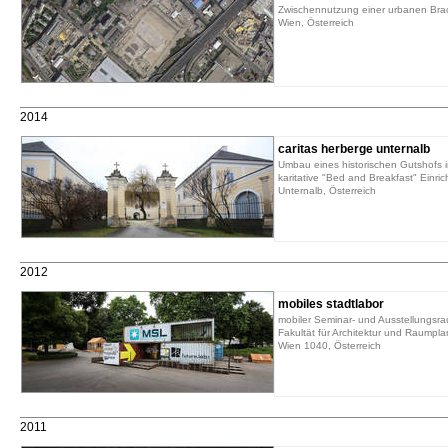
Zwischennutzung einer urbanen Bra
Wien, Österreich
2014
caritas herberge unternalb
Umbau eines historischen Gutshofs i
karitative "Bed and Breakfast" Einri
Unternalb, Österreich
2012
mobiles stadtlabor
mobiler Seminar- und Ausstellungsr
Fakultät für Architektur und Raumpl
Wien 1040, Österreich
2011