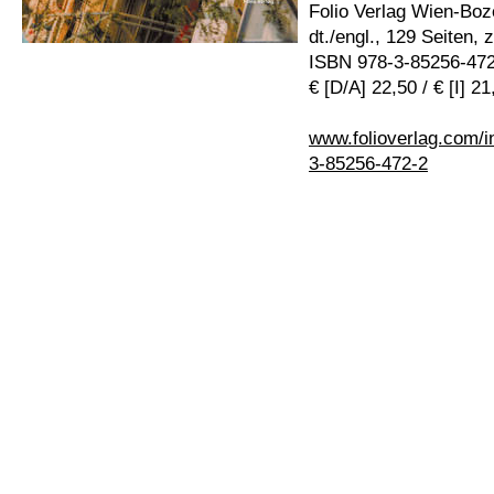
Folio Verlag Wien-Boz
dt./engl., 129 Seiten, 
ISBN 978-3-85256-47
€ [D/A] 22,50 / € [I] 2
www.folioverlag.com/i
3-85256-472-2