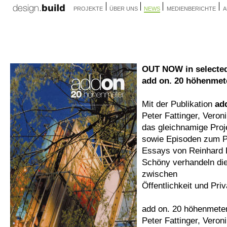
PROJEKTE
ÜBER UNS
NEWS
MEDIENBERICHTE
A
OUT NOW in selected
add on. 20 höhenmet
Mit der Publikation
ad
Peter Fattinger, Vero
das gleichnamige Proj
sowie Episoden zum 
Essays von Reinhard 
Schöny verhandeln die
zwischen
Öffentlichkeit und Priv
add on. 20 höhenmete
Peter Fattinger, Veron