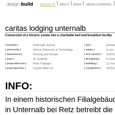
PROJECTS
ABOUT
NEWS
MEDIA COVERAGE
caritas lodging unternalb
Conversion of a historic estate into a charitable bed and breakfast facility
| location |
Unternalb, Austria
| typ |
perma
| university |
Vienna University of Technology
| status |
in use
| department |
Housing and Design
| first sketch |
10/201
| team |
25 students
| designing |
5 mont
| projectdirector |
Peter Fattinger
| building |
12 mon
| projectpartner |
Caritas Wien (A)
| completion |
03/201
INFO:
In einem historischen Filialgebäu
in Unternalb bei Retz betreibt die