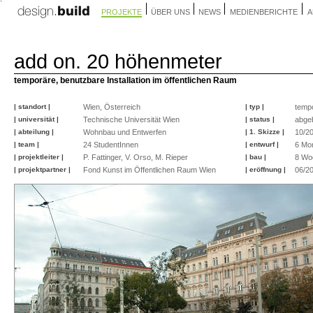
PROJEKTE
ÜBER UNS
NEWS
MEDIENBERICHTE
A
add on. 20 höhenmeter
temporäre, benutzbare Installation im öffentlichen Raum
| standort |
Wien, Österreich
| typ |
temp
| universität |
Technische Universität Wien
| status |
abge
| abteilung |
Wohnbau und Entwerfen
| 1. Skizze |
10/2
| team |
24 StudentInnen
| entwurf |
6 Mo
| projektleiter |
P. Fattinger, V. Orso, M. Rieper
| bau |
8 Wo
| projektpartner |
Fond Kunst im Öffentlichen Raum Wien
| eröffnung |
06/2
©
©
©
©
©
©
Veronika
Veronika
Peter
Veronika
Veronika
Veronika
Orso
Orso
Fattinger
Orso
Orso
Orso