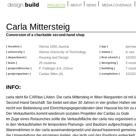
PROJECTS
ABOUT
NEWS
MEDIA COVERAGE
Carla Mittersteig
Conversion of a charitable second-hand shop
| location |
Vienna 1050, Austria
| typ |
perma
| university |
Vienna University of Technology
| status |
in use
| department |
Housing and Design
| first sketch |
10/202
| team |
25 students
| designing |
5 mont
| projectdirector |
P. Fattinger & A. Zöhrer
| building |
7 mont
| projectpartner |
Caritas Wien (A)
| completion |
10/202
INFO:
carla steht für CARitas LAden. Die carla Mittersteig in Wien Margareten ist mit
Second-Hand Geschäft. Sie bietet seit über 30 Jahren in vier großen Hallen vi
reicht von Bekleidung und Einrichtungsgegenständen über Hausrat bis hin zu ei
Der Verkaufserlös kommt wiederum sozialen Projekten der Caritas zu Gute.
Im Zuge eines Relaunches sollte die Verkaufsfläche der carla neu organisiert
in den Verkaufshallen ihr temporäres Planungs- und Baubüro aufgeschlagen, sic
Warenströmen in der carla auseinandergesetzt und darauf basierend gemeins
die Umgestaltung der einzelnen Hallen, des Hofs und des Pavillons entwickelt.