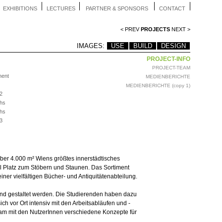
EXHIBITIONS
LECTURES
PARTNER & SPONSORS
CONTACT
< PREV
PROJECTS
NEXT >
IMAGES:
USE
BUILD
DESIGN
PROJECT-INFO
PROJECT-TEAM
nent
MEDIENBERICHTE
MEDIENBERICHTE (copy 1)
2
hs
hs
3
 über 4.000 m² Wiens größtes innerstädtisches
el Platz zum Stöbern und Staunen. Das Sortiment
ner vielfältigen Bücher- und Antiquitätenabteilung.
 und gestaltet werden. Die Studierenden haben dazu
h vor Ort intensiv mit den Arbeitsabläufen und -
am mit den NutzerInnen verschiedene Konzepte für