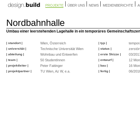
PROJEKTE
ÜBER UNS
NEWS
MEDIENBERICHTE
A
Nordbahnhalle
Umbau einer leerstehenden Lagehalle in ein temporäres Gemeinschaftsze
| standort |
Wien, Österreich
| typ |
tempor
| universität |
Technische Universität Wien
| status |
zerstör
| abteilung |
Wohnbau und Entwerfen
| erste Skizze |
03/201
| team |
50 StudentInnen
| entwurf |
12 Mon
| projektleiter |
Peter Fattinger
| bau |
16 Mon
| projektpartner |
TU Wien, Az W, e.a.
| fertig |
06/201