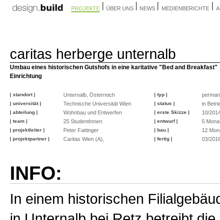
PROJEKTE
ÜBER UNS
NEWS
MEDIENBERICHTE
A
caritas herberge unternalb
Umbau eines historischen Gutshofs in eine karitative "Bed and Breakfast"
Einrichtung
| standort |
Unternalb, Österreich
| typ |
perman
| universität |
Technische Universität Wien
| status |
in Betri
| abteilung |
Wohnbau und Entwerfen
| erste Skizze |
10/201
| team |
25 StudentInnen
| entwurf |
5 Mona
| projektleiter |
Peter Fattinger
| bau |
12 Mon
| projektpartner |
Caritas Wien (A),
| fertig |
03/201
INFO:
In einem historischen Filialgebäu
in Unternalb bei Retz betreibt die