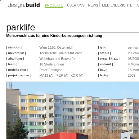
PROJEKTE
ÜBER UNS
NEWS
MEDIENBERICHTE
A
parklife
Mehrzweckhaus für eine Kinderbetreuungseinrichtung
| standort |
Wien 1220, Österreich
| typ |
perman
| universität |
Technische Universität Wien
| status |
in Betri
| abteilung |
Wohnbau und Entwerfen
| erste Skizze |
03/200
| team |
18 StudentInnen
| entwurf |
4 Mona
| projektleiter |
Peter Fattinger
| bau |
18 Mon
| projektpartner |
MA13 (A), IFEP (A), KÖR (A)
| fertig |
2009
©
©
©
©
©
©
©
©
©
©
©
©
©
©
©
©
peter
peter
peter
peter
peter
peter
peter
peter
peter
peter
peter
peter
peter
peter
peter
peter
fattinger
fattinger
fattinger
fattinger
fattinger
fattinger
fattinger
fattinger
fattinger
fattinger
fattinger
fattinger
fattinger
fattinger
fattinger
fattinger