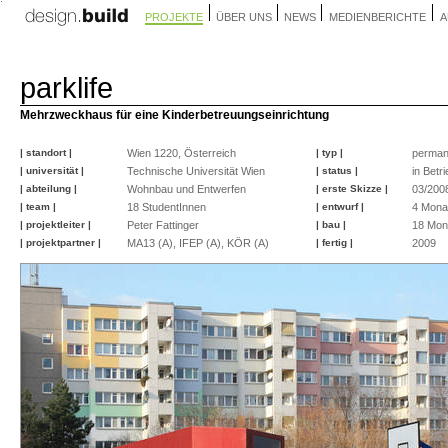
PROJEKTE
ÜBER UNS
NEWS
MEDIENBERICHTE
A
parklife
Mehrzweckhaus für eine Kinderbetreuungseinrichtung
| standort |
Wien 1220, Österreich
| typ |
perman
| universität |
Technische Universität Wien
| status |
in Betri
| abteilung |
Wohnbau und Entwerfen
| erste Skizze |
03/200
| team |
18 StudentInnen
| entwurf |
4 Mona
| projektleiter |
Peter Fattinger
| bau |
18 Mon
| projektpartner |
MA13 (A), IFEP (A), KÖR (A)
| fertig |
2009
©
©
©
©
©
©
©
©
©
©
©
©
©
©
©
©
peter
peter
peter
peter
peter
peter
peter
peter
peter
peter
peter
peter
peter
peter
peter
peter
fattinger
fattinger
fattinger
fattinger
fattinger
fattinger
fattinger
fattinger
fattinger
fattinger
fattinger
fattinger
fattinger
fattinger
fattinger
fattinger