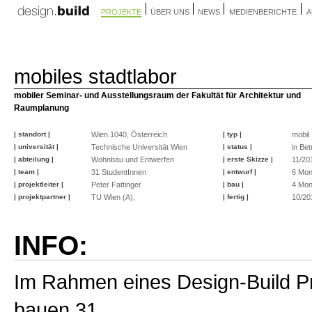
PROJEKTE
ÜBER UNS
NEWS
MEDIENBERICHTE
A
mobiles stadtlabor
mobiler Seminar- und Ausstellungsraum der Fakultät für Architektur und
Raumplanung
| standort |
Wien 1040, Österreich
| typ |
mobil
| universität |
Technische Universität Wien
| status |
in Bet
| abteilung |
Wohnbau und Entwerfen
| erste Skizze |
11/20
| team |
31 StudentInnen
| entwurf |
6 Mon
| projektleiter |
Peter Fattinger
| bau |
4 Mon
| projektpartner |
TU Wien (A),
| fertig |
10/20
INFO:
Im Rahmen eines Design-Build Pr
bauen 31