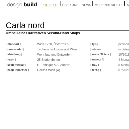
PROJEKTE
ÜBER UNS
NEWS
MEDIENBERICHTE
A
Carla nord
Umbau eines karitativen Second-Hand Shops
| standort |
Wien 1220, Österreich
| typ |
perman
| universität |
Technische Universität Wien
| status |
in Betri
| abteilung |
Wohnbau und Entwerfen
| erste Skizze |
10/201
| team |
25 StudentInnen
| entwurf |
4 Mona
| projektleiter |
P. Fattinger & A. Zöhrer
| bau |
5 Mona
| projektpartner |
Caritas Wien (A)
| fertig |
07/202