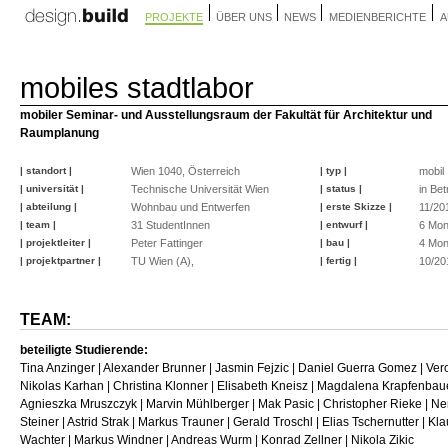
PROJEKTE
ÜBER UNS
NEWS
MEDIENBERICHTE
A
mobiles stadtlabor
mobiler Seminar- und Ausstellungsraum der Fakultät für Architektur und
Raumplanung
| standort |
Wien 1040, Österreich
| typ |
mobil
| universität |
Technische Universität Wien
| status |
in Bet
| abteilung |
Wohnbau und Entwerfen
| erste Skizze |
11/20
| team |
31 StudentInnen
| entwurf |
6 Mon
| projektleiter |
Peter Fattinger
| bau |
4 Mon
| projektpartner |
TU Wien (A),
| fertig |
10/20
TEAM:
beteiligte Studierende:
Tina Anzinger | Alexander Brunner | Jasmin Fejzic | Daniel Guerra Gomez | Vero
Nikolas Karhan | Christina Klonner | Elisabeth Kneisz | Magdalena Krapfenbaue
Agnieszka Mruszczyk | Marvin Mühlberger | Mak Pasic | Christopher Rieke | Ne
Steiner | Astrid Strak | Markus Trauner | Gerald Troschl | Elias Tschernutter | K
Wachter | Markus Windner | Andreas Wurm | Konrad Zellner | Nikola Zikic