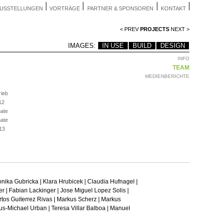
USSTELLUNGEN
VORTRÄGE
PARTNER & SPONSOREN
KONTAKT
< PREV
PROJECTS
NEXT >
IMAGES:
IN USE
BUILD
DESIGN
INFO
TEAM
MEDIENBERICHTE
rieb
12
ate
ate
13
nika Gubricka | Klara Hrubicek | Claudia Hufnagel |
r | Fabian Lackinger | Jose Miguel Lopez Solis |
rtos Guiterrez Rivas | Markus Scherz | Markus
laus-Michael Urban | Teresa Villar Balboa | Manuel