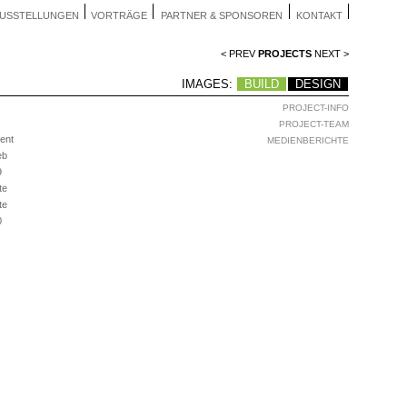
USSTELLUNGEN
VORTRÄGE
PARTNER & SPONSOREN
KONTAKT
< PREV
PROJECTS
NEXT >
IMAGES:
BUILD
DESIGN
PROJECT-INFO
PROJECT-TEAM
ent
MEDIENBERICHTE
eb
9
te
te
0