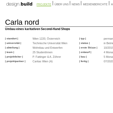
PROJEKTE
ÜBER UNS
NEWS
MEDIENBERICHTE
A
Carla nord
Umbau eines karitativen Second-Hand Shops
| standort |
Wien 1220, Österreich
| typ |
perman
| universität |
Technische Universität Wien
| status |
in Betri
| abteilung |
Wohnbau und Entwerfen
| erste Skizze |
10/201
| team |
25 StudentInnen
| entwurf |
4 Mona
| projektleiter |
P. Fattinger & A. Zöhrer
| bau |
5 Mona
| projektpartner |
Caritas Wien (A)
| fertig |
07/202