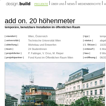
PROJEKTE
ÜBER UNS
NEWS
MEDIENBERICHTE
A
add on. 20 höhenmeter
temporäre, benutzbare Installation im öffentlichen Raum
| standort |
Wien, Österreich
| typ |
temp
| universität |
Technische Universität Wien
| status |
abge
| abteilung |
Wohnbau und Entwerfen
| 1. Skizze |
10/2
| team |
24 StudentInnen
| entwurf |
6 Mo
| projektleiter |
P. Fattinger, V. Orso, M. Rieper
| bau |
8 Wo
| projektpartner |
Fond Kunst im Öffentlichen Raum Wien
| eröffnung |
06/2
©
©
©
©
©
©
©
©
©
©
©
©
©
©
©
©
michael
michael
michael
pooool
peter
peter
robert
helmut
peter
peter
helmut
peter
peter
peter
peter
peter
strasser
rieper
rieper
fattinger
fattinger
zolles
schramm
fattinger
fattinger
schramm
fattinger
fattinger
fattinger
fattinger
fattinger