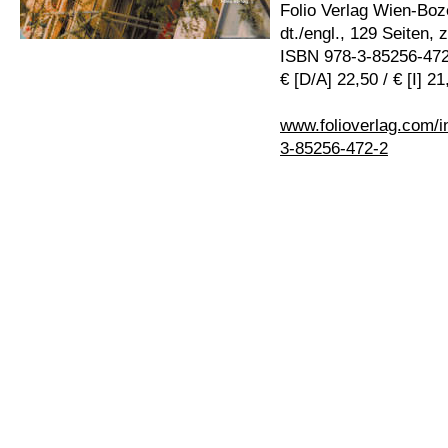
Folio Verlag Wien-Boz
dt./engl., 129 Seiten, 
ISBN 978-3-85256-47
€ [D/A] 22,50 / € [I] 2
www.folioverlag.com/i
3-85256-472-2