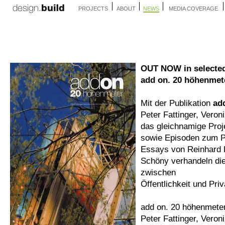
PROJECTS
ABOUT
NEWS
MEDIA COVERAGE
OUT NOW in selected
add on. 20 höhenmet
Mit der Publikation
ad
Peter Fattinger, Vero
das gleichnamige Proj
sowie Episoden zum 
Essays von Reinhard 
Schöny verhandeln die
zwischen
Öffentlichkeit und Priv
add on. 20 höhenmete
Peter Fattinger, Veron