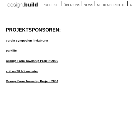
PROJEKTE
ÜBER UNS
NEWS
MEDIENBERICHTE
A
PROJEKTSPONSOREN:
verein symposion lindabrunn
parklife
Orange Farm Township Projekt 2006
add on.20 höhenmeter
Orange Farm Township Project 2004